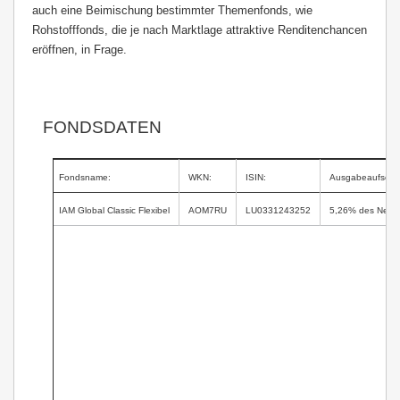
auch eine Beimischung bestimmter Themenfonds, wie
Rohstofffonds, die je nach Marktlage attraktive Renditenchancen
eröffnen, in Frage.
FONDSDATEN
Fondsname:
WKN:
ISIN:
Ausgabeaufschl
IAM Global Classic Flexibel
AOM7RU
LU0331243252
5,26% des Netto